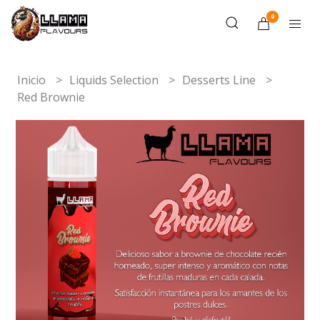
0
Inicio
Liquids Selection
Desserts Line
Red Brownie