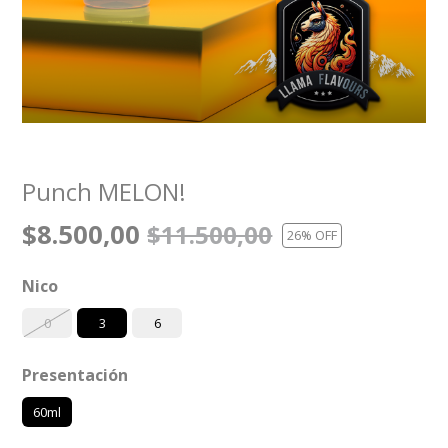
Punch MELON!
$8.500,00
$11.500,00
26
% OFF
Nico
0
3
6
Presentación
60ml